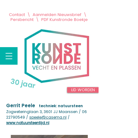
Contact
\
Aanmelden Nieuwsbrief
\
Persbericht
\
PDF Kunstronde Boekje
30 jaar
LID WORDEN
Gerrit Peele
techniek: natuursteen
Zogweteringlaan 3, 3601 JJ Maarssen /
06
22790549
/
speele@casema.nl
/
www.natuursteentijd.nl