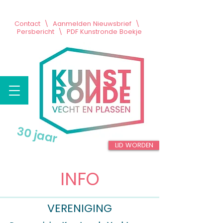
Contact
\
Aanmelden Nieuwsbrief
\
Persbericht
\
PDF Kunstronde Boekje
30 jaar
LID WORDEN
INFO
VERENIGING