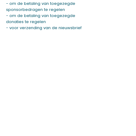
- om de betaling van toegezegde
sponsorbedragen te regelen
- om de betaling van toegezegde
donaties te regelen
- voor verzending van de nieuwsbrief
De Kunstronde bewaart uw
persoonsgegevens niet langer dan
noodzakelijk. U heeft het recht uw
gegevens in te zien en, in geval van
onjuistheden, te laten corrigeren. Inzage
kan alleen als de KunstRonde zekerheid
heeft over uw identiteit.
De Kunstronde verstrekt geen gegevens
aan derden, tenzij dit verplicht is;
verstrekking geschiedt uitsluitend in
overeen stemming met de AVG.
De
KunstRonde maakt geen gebruik van
cookies op de website.
Vragen en
opmerkingen omtrent deze
privacyverklaring kunt u richten aan
info@kunstronde.nl